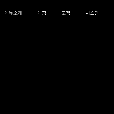
메뉴소개
매장
고객
시스템