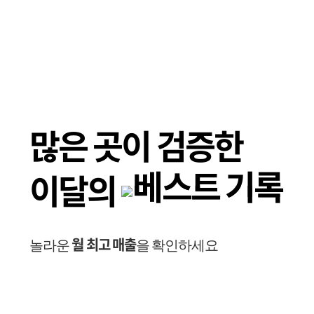
많은 곳이 검증한
이달의
월 최고 매출
놀라운
을 확인하세요