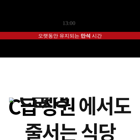
13:00
오랫동안 유지되는
만석
시간
에서도
줄서는 식당