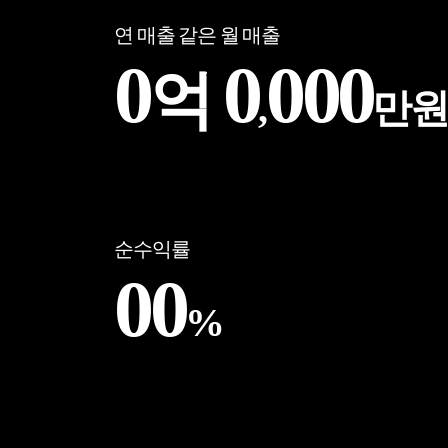
연 매출 같은 월 매출
0
0
0
0
0
억
,
만원
순수익률
0
0
%